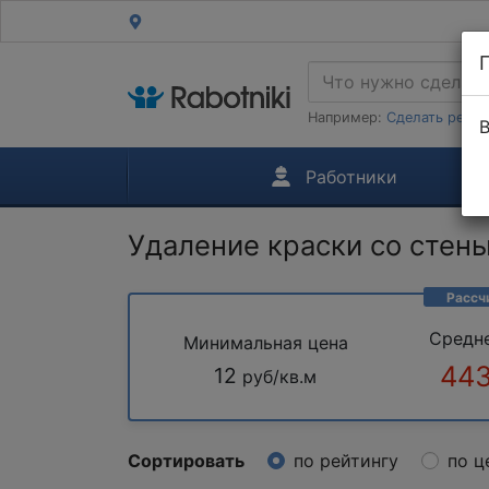
Например:
Сделать ремон
В
Работники
Удаление краски со стен
Рассч
Средн
Минимальная цена
443
12
руб/кв.м
Сортировать
по рейтингу
по ц