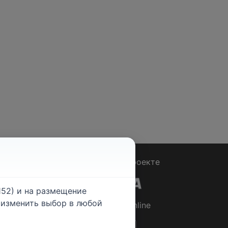
Вопрос - Ответ
|
О проекте
52) и на размещение
е изменить выбор в любой
© 2026
Rabotniki.online
ты