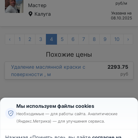
руб/м
Мастер
Калуга
Указана на
08.10.2025
‹
1
2
3
4
5
6
7
8
9
10
›
Похожие цены
Удаление маслянной краски с
2293.75
поверхности , м
руб
Мы используем файлы cookies
Необходимые — для работы сайта. Аналитические
(Яндекс.Метрика) — для улучшения сервиса.
Реклама
Правила
Нажимая «Принять все», вы даёте
согласие на