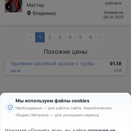
руб/кв.м
Мастер
Владимир
Указана на
08.10.2025
‹
1
2
3
4
5
6
›
Похожие цены
Удаление масляной краски с трубы ,
91.18
кв.м
руб
Мы используем файлы cookies
Необходимые — для работы сайта. Аналитические
(Яндекс.Метрика) — для улучшения сервиса.
Реклама
Правила
Нажимая «Принять все», вы даёте
согласие на