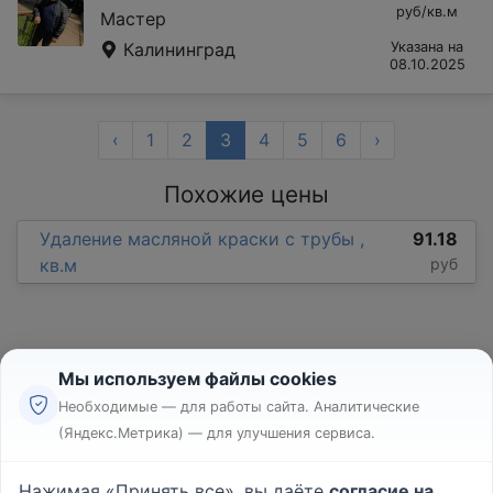
руб/кв.м
Мастер
Калининград
Указана на
08.10.2025
‹
1
2
3
4
5
6
›
Похожие цены
Удаление масляной краски с трубы ,
91.18
кв.м
руб
Мы используем файлы cookies
Необходимые — для работы сайта. Аналитические
(Яндекс.Метрика) — для улучшения сервиса.
Реклама
Правила
Нажимая «Принять все», вы даёте
согласие на