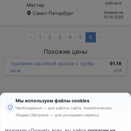
руб/кв.м
Мастер
Санкт-Петербург
Указана на
10.10.2025
‹
1
2
3
4
5
6
›
Похожие цены
Удаление масляной краски с трубы ,
91.18
кв.м
руб
Мы используем файлы cookies
Необходимые — для работы сайта. Аналитические
(Яндекс.Метрика) — для улучшения сервиса.
Реклама
Правила
Нажимая «Принять все», вы даёте
согласие на