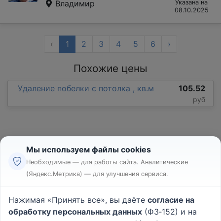
Владимир
Указана на
08.10.2025
‹
1
2
3
4
5
6
›
Похожие цены
Удаление побелки с потолка , кв.м
105.52
руб
Мы используем файлы cookies
Необходимые — для работы сайта. Аналитические
(Яндекс.Метрика) — для улучшения сервиса.
Реклама
Правила
Нажимая «Принять все», вы даёте
согласие на
Пользовательское соглашение
обработку персональных данных
(ФЗ‑152) и на
Политика конфиденциальности