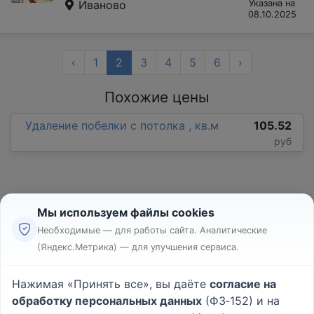
Иваново
Указана на
08.10.2025
‹
1
2
3
4
5
6
›
Похожие цены
Удаление побелки с потолка , кв.м
105.52
руб
Мы используем файлы cookies
Необходимые — для работы сайта. Аналитические
(Яндекс.Метрика) — для улучшения сервиса.
Реклама
Правила
Нажимая «Принять все», вы даёте
согласие на
Пользовательское соглашение
обработку персональных данных
(ФЗ‑152) и на
Политика конфиденциальности