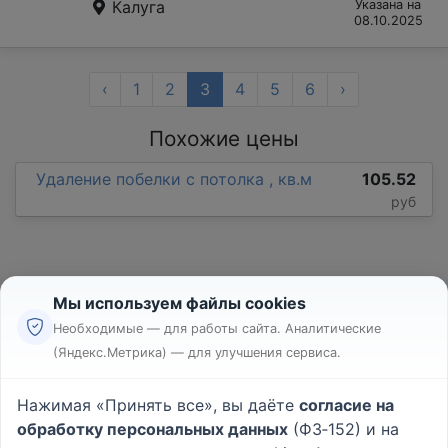
Калуга
Указана на
08.10.2025
‹
1
2
3
4
5
6
›
Похожие цены
Удаление побелки с потолка , кв.м
105.52
руб
Мы используем файлы cookies
Необходимые — для работы сайта. Аналитические
(Яндекс.Метрика) — для улучшения сервиса.
Реклама
Правила
Нажимая «Принять все», вы даёте
согласие на
Пользовательское соглашение
обработку персональных данных
(ФЗ‑152) и на
Политика конфиденциальности