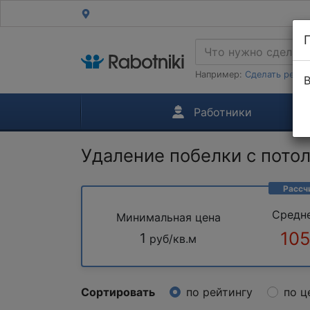
Например:
Сделать ремон
В
Работники
Удаление побелки с пото
Рассч
Средн
Минимальная цена
105
1
руб/кв.м
Сортировать
по рейтингу
по ц