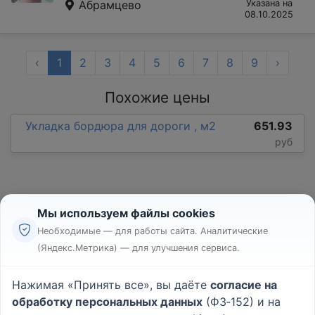
Абрамцево
Указана на
08.10.2025
‹
1
2
3
4
5
6
7
8
9
›
Похожие цены
Укладка бордюра для дороги , м2
651.93
руб
Мы используем файлы cookies
Необходимые — для работы сайта. Аналитические
(Яндекс.Метрика) — для улучшения сервиса.
Реклама
Правила
Нажимая «Принять все», вы даёте
согласие на
Пользовательское соглашение
обработку персональных данных
(ФЗ‑152) и на
Политика конфиденциальности