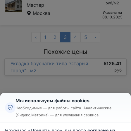
руб/м2
Мастер
Москва
Указана на
08.10.2025
‹
1
2
3
4
5
›
Похожие цены
Укладка брусчатки типа "Старый
5125.41
город" , м2
руб
Мы используем файлы cookies
Необходимые — для работы сайта. Аналитические
(Яндекс.Метрика) — для улучшения сервиса.
Реклама
Правила
Нажимая «Принять все», вы даёте
согласие на