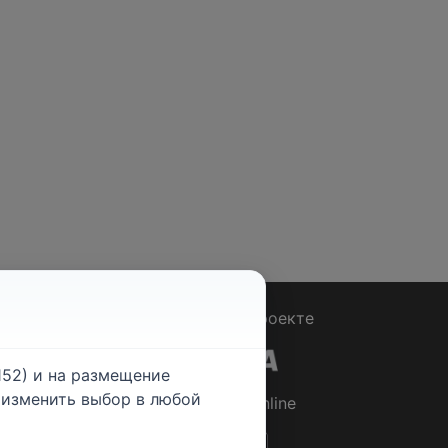
Вопрос - Ответ
|
О проекте
52) и на размещение
е изменить выбор в любой
© 2026
Rabotniki.online
ты