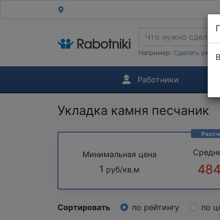
Например:
Сделать ремон
В
Работники
Укладка камня песчаник
Рассч
Средн
Минимальная цена
484
1
руб/кв.м
Сортировать
по рейтингу
по ц