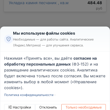
Укладка камня песчаник , кв.м
484.48
руб
Мы используем файлы cookies
Необходимые — для работы сайта. Аналитические
(Яндекс.Метрика) — для улучшения сервиса.
Реклама
Правила
Нажимая «Принять все», вы даёте
согласие на
Пользовательское соглашение
обработку персональных данных
(ФЗ‑152) и на
Политика конфиденциальности
размещение аналитических cookies. Аналитика
Вопрос - Ответ
|
О проекте
будет включена только после согласия. Вы можете
изменить выбор в любой момент («Управление
cookies»).
© 2026
Rabotniki.online
Политика конфиденциальности
·
Настройки
Отклонить
Только необходимые