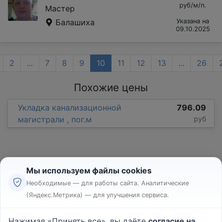
руб/м/п.
Мастер
Балашиха
Указана на
09.10.2025
2
...
7
8
9
10
11
12
13
...
26
Похожие цены
Укладка канализационной
796.09
магистрали , пог.м
руб
Мы используем файлы cookies
Необходимые — для работы сайта. Аналитические
(Яндекс.Метрика) — для улучшения сервиса.
Реклама
Правила
Нажимая «Принять все», вы даёте
согласие на