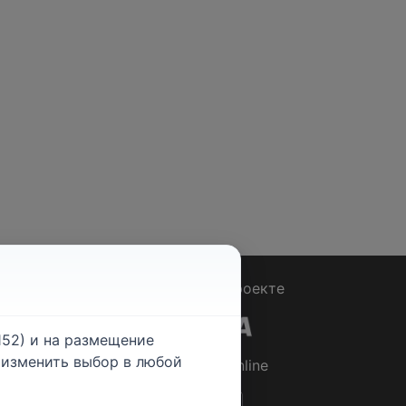
Вопрос - Ответ
|
О проекте
52) и на размещение
е изменить выбор в любой
© 2026
Rabotniki.online
ты