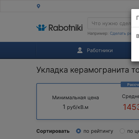
Например:
Сделать ремон
В
Работники
Укладка керамогранита т
Рассч
Средн
Минимальная цена
145
1
руб/кВ.м
Сортировать
по рейтингу
по ц