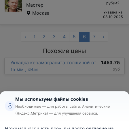
руб/м2
Мастер
Москва
Указана на
08.10.2025
‹
1
2
3
4
5
6
7
›
Похожие цены
Укладка керамогранита толщиной от
1453.75
15 мм , кВ.м
руб
Мы используем файлы cookies
Необходимые — для работы сайта. Аналитические
(Яндекс.Метрика) — для улучшения сервиса.
Реклама
Правила
Нажимая «Принять все», вы даёте
согласие на