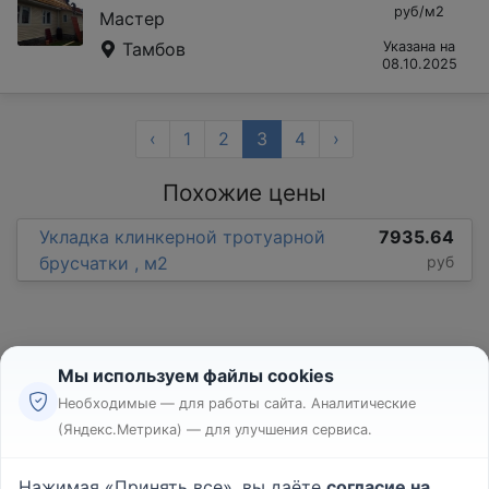
руб/м2
Мастер
Тамбов
Указана на
08.10.2025
‹
1
2
3
4
›
Похожие цены
Укладка клинкерной тротуарной
7935.64
брусчатки , м2
руб
Мы используем файлы cookies
Необходимые — для работы сайта. Аналитические
(Яндекс.Метрика) — для улучшения сервиса.
Реклама
Правила
Нажимая «Принять все», вы даёте
согласие на