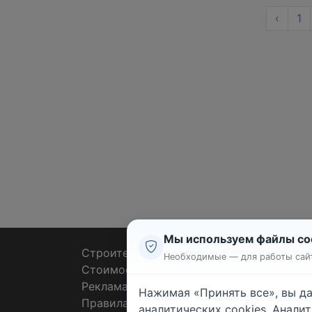
‹
1
Мы используем файлы co
Строительные тендеры
Ремон
Необходимые — для работы сайт
Стоимость работ
Плит
Реклама
Штук
Нажимая «Принять все», вы д
Правила
Покл
аналитических cookies. Анали