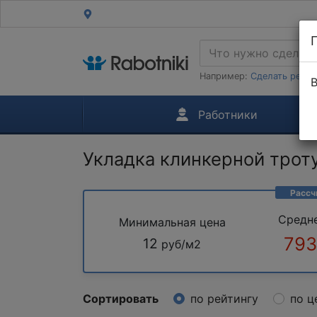
Например:
Сделать ремон
В
Работники
Укладка клинкерной трот
Рассч
Средн
Минимальная цена
793
12
руб/м2
Сортировать
по рейтингу
по ц