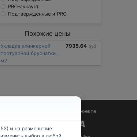
PRO-аккаунт
Подтвержденные и PRO
Похожие цены
Укладка клинкерной
7935.64
руб
тротуарной брусчатки ,
м2
Вопрос - Ответ
|
О проекте
52) и на размещение
е изменить выбор в любой