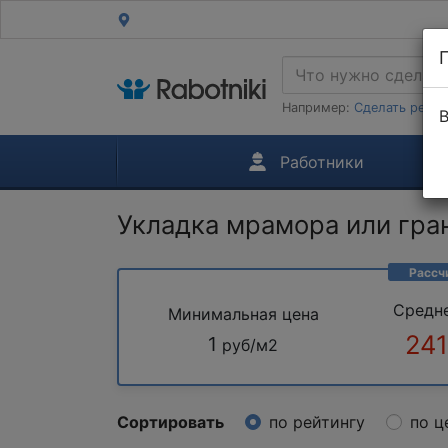
Например:
Сделать ремон
В
Работники
Укладка мрамора или гра
Рассч
Средн
Минимальная цена
241
1
руб/м2
Сортировать
по рейтингу
по ц