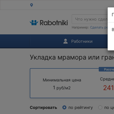
Например:
Сделать ремон
В
Работники
Укладка мрамора или гра
Рассч
Средн
Минимальная цена
241
1
руб/м2
Сортировать
по рейтингу
по ц