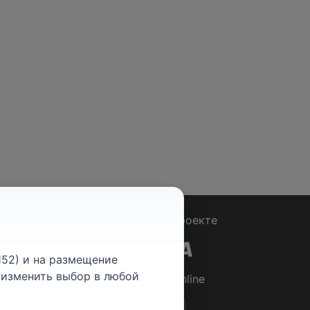
Вопрос - Ответ
|
О проекте
52) и на размещение
е изменить выбор в любой
© 2026
Rabotniki.online
ты