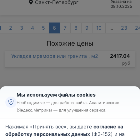
Санкт-Петербург
Указана на
08.10.2025
1
2
3
4
5
6
7
8
9
10
...
23
2
Похожие цены
Укладка мрамора или гранита , м2
2417.04
руб
Мы используем файлы cookies
Необходимые — для работы сайта. Аналитические
(Яндекс.Метрика) — для улучшения сервиса.
Реклама
Правила
Нажимая «Принять все», вы даёте
согласие на
Пользовательское соглашение
обработку персональных данных
(ФЗ‑152) и на
Политика конфиденциальности