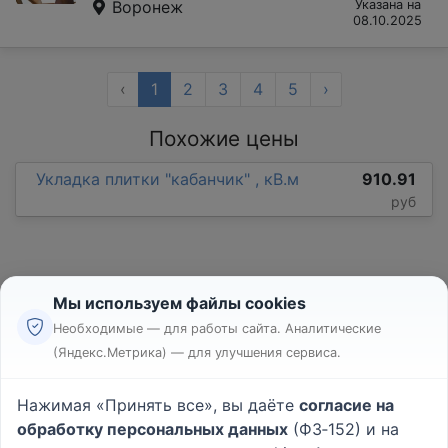
Воронеж
Указана на
08.10.2025
‹
1
2
3
4
5
›
Похожие цены
Укладка плитки "кабанчик" , кВ.м
910.91
руб
Мы используем файлы cookies
Необходимые — для работы сайта. Аналитические
(Яндекс.Метрика) — для улучшения сервиса.
Реклама
Правила
Нажимая «Принять все», вы даёте
согласие на
Пользовательское соглашение
обработку персональных данных
(ФЗ‑152) и на
Политика конфиденциальности