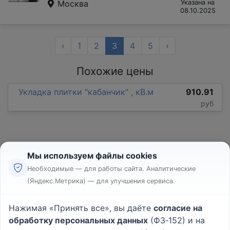
Москва
Указана на
08.10.2025
‹
1
2
3
4
5
›
Похожие цены
Укладка плитки "кабанчик" , кВ.м
910.91
руб
Мы используем файлы cookies
Необходимые — для работы сайта. Аналитические
(Яндекс.Метрика) — для улучшения сервиса.
Реклама
Правила
Нажимая «Принять все», вы даёте
согласие на
Пользовательское соглашение
обработку персональных данных
(ФЗ‑152) и на
Политика конфиденциальности