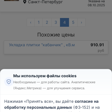
Санкт-Петербург
Указана на
08.10.2025
‹
1
2
3
4
5
›
Похожие цены
Укладка плитки "кабанчик" , кВ.м
910.91
руб
Мы используем файлы cookies
Необходимые — для работы сайта. Аналитические
(Яндекс.Метрика) — для улучшения сервиса.
Реклама
Правила
Нажимая «Принять все», вы даёте
согласие на
Пользовательское соглашение
обработку персональных данных
(ФЗ‑152) и на
Политика конфиденциальности