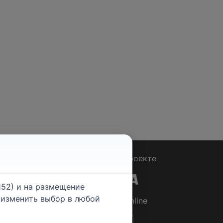
Вопрос - Ответ
|
О проекте
52) и на размещение
е изменить выбор в любой
© 2026
Rabotniki.online
ты