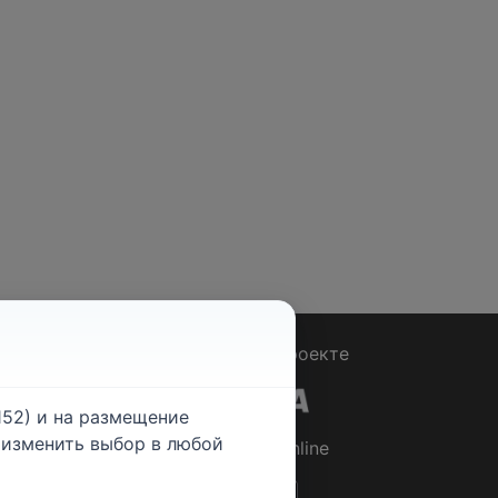
Вопрос - Ответ
|
О проекте
52) и на размещение
е изменить выбор в любой
© 2026
Rabotniki.online
ты