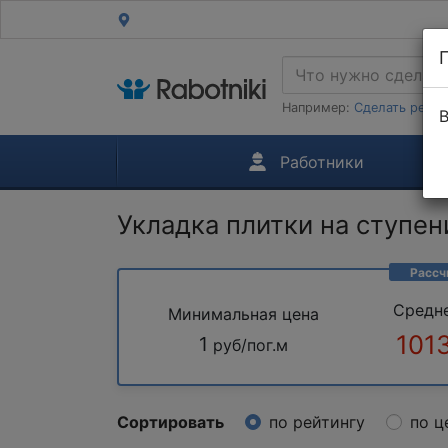
Например:
Сделать ремон
В
Работники
Укладка плитки на ступен
Рассч
Средн
Минимальная цена
101
1
руб/пог.м
Сортировать
по рейтингу
по ц