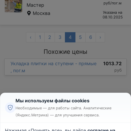
руб/пог.м
Мастер
Москва
Указана на
08.10.2025
‹
1
2
3
4
5
6
›
Похожие цены
Укладка плитки на ступени - прямые
1013.72
, пог.м
руб
Мы используем файлы cookies
Необходимые — для работы сайта. Аналитические
(Яндекс.Метрика) — для улучшения сервиса.
Реклама
Правила
Нажимая «Принять все», вы даёте
согласие на