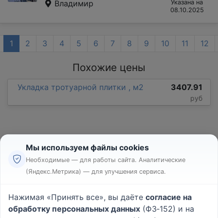
Владимир
Указана на
08.10.2025
1
2
3
4
5
6
7
8
9
10
11
12
Похожие цены
Укладка тротуарной плитки , м2
3407.91
руб
Мы используем файлы cookies
Необходимые — для работы сайта. Аналитические
(Яндекс.Метрика) — для улучшения сервиса.
Реклама
Правила
Нажимая «Принять все», вы даёте
согласие на
Пользовательское соглашение
обработку персональных данных
(ФЗ‑152) и на
Политика конфиденциальности