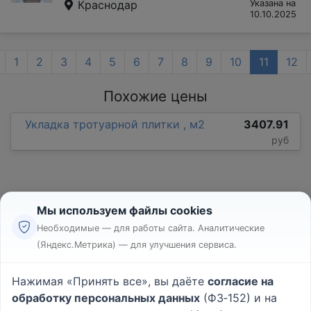
Краснодар
Указана на
10.10.2025
1
2
3
4
5
6
7
8
9
10
11
12
Похожие цены
Укладка тротуарной плитки , м2
3407.91
руб
Мы используем файлы cookies
Необходимые — для работы сайта. Аналитические
(Яндекс.Метрика) — для улучшения сервиса.
Реклама
Правила
Нажимая «Принять все», вы даёте
согласие на
Пользовательское соглашение
обработку персональных данных
(ФЗ‑152) и на
Политика конфиденциальности