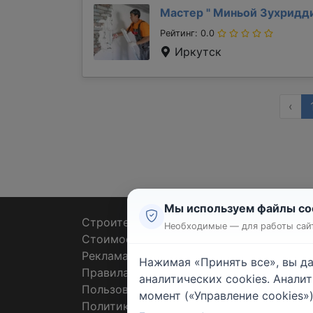
Мастер "
Миньой Зухридд
Рейтинг: 0.0
Иркутск
‹
Мы используем файлы co
Строительные тендеры
Ремон
Необходимые — для работы сайт
Стоимость работ
Плит
Реклама
Штук
Нажимая «Принять все», вы д
Правила
Покл
аналитических cookies. Анали
Пользовательское соглашение
Пото
момент («Управление cookies»)
Политика конфиденциальности
Санте