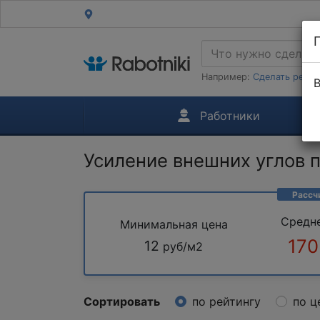
Например:
Сделать ремон
В
Работники
Усиление внешних углов 
Рассч
Средн
Минимальная цена
170
12
руб/м2
Сортировать
по рейтингу
по ц