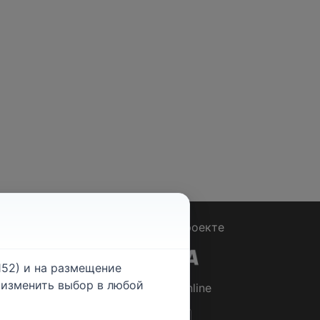
Вопрос - Ответ
|
О проекте
52) и на размещение
е изменить выбор в любой
© 2026
Rabotniki.online
ты