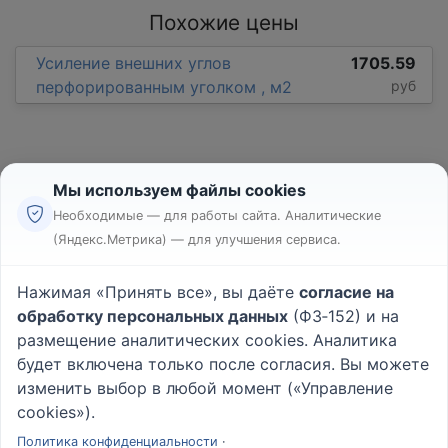
Похожие цены
Усиление внешних углов
1705.59
перфорированным уголком , м2
руб
Мы используем файлы cookies
Необходимые — для работы сайта. Аналитические
(Яндекс.Метрика) — для улучшения сервиса.
Реклама
Правила
Нажимая «Принять все», вы даёте
согласие на
Пользовательское соглашение
обработку персональных данных
(ФЗ‑152) и на
Политика конфиденциальности
размещение аналитических cookies. Аналитика
Вопрос - Ответ
|
О проекте
будет включена только после согласия. Вы можете
изменить выбор в любой момент («Управление
cookies»).
© 2026
Rabotniki.online
Политика конфиденциальности
·