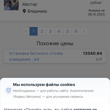
руб/шт.
Мастер
Владимир
Указана на
08.10.2025
‹
1
2
3
4
5
6
›
Похожие цены
Установка бетоного столба
13540.94
освещения , м3
руб
Мы используем файлы cookies
Необходимые — для работы сайта. Аналитические
(Яндекс.Метрика) — для улучшения сервиса.
Реклама
Правила
Нажимая «Принять все», вы даёте
согласие на