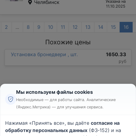
Челябинск
Указана на
11.10.2025
2
...
8
9
10
11
12
13
14
15
16
Похожие цены
Установка бронедвери , шт.
1650.33
руб
Мы используем файлы cookies
Необходимые — для работы сайта. Аналитические
(Яндекс.Метрика) — для улучшения сервиса.
Реклама
Правила
Нажимая «Принять все», вы даёте
согласие на
Пользовательское соглашение
обработку персональных данных
(ФЗ‑152) и на
Политика конфиденциальности