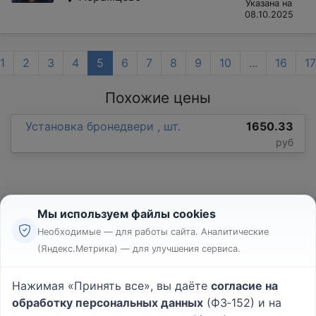
Указана на
08.10.2025
1
2
3
4
5
6
7
8
9
10
...
16
17
Похожие цены
Установка бронедвери , шт.
1650.33
руб
Мы используем файлы cookies
Необходимые — для работы сайта. Аналитические
(Яндекс.Метрика) — для улучшения сервиса.
Реклама
Правила
Нажимая «Принять все», вы даёте
согласие на
Пользовательское соглашение
обработку персональных данных
(ФЗ‑152) и на
Политика конфиденциальности