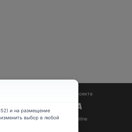
Вопрос - Ответ
|
О проекте
52) и на размещение
е изменить выбор в любой
© 2026
Rabotniki.online
ты