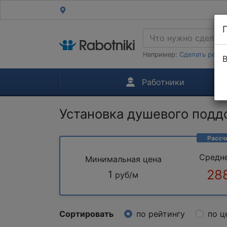
Например:
Сделать ремон
В
Работники
Установка душевого подд
Рассч
Средн
Минимальная цена
28
1
руб/м
Сортировать
по рейтингу
по ц