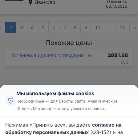
Иваново
Указана на
08.10.2025
1
2
3
4
5
6
7
8
9
10
...
50
5
Похожие цены
Установка душевого поддона , м
2881.68
руб
Мы используем файлы cookies
Необходимые — для работы сайта. Аналитические
(Яндекс.Метрика) — для улучшения сервиса.
Реклама
Правила
Нажимая «Принять все», вы даёте
согласие на
Пользовательское соглашение
обработку персональных данных
(ФЗ‑152) и на
Политика конфиденциальности