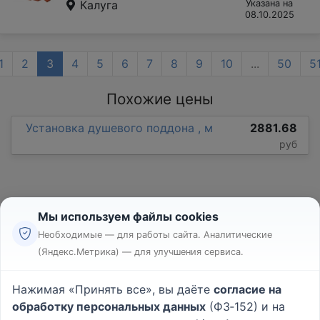
Калуга
Указана на
08.10.2025
1
2
3
4
5
6
7
8
9
10
...
50
5
Похожие цены
Установка душевого поддона , м
2881.68
руб
Мы используем файлы cookies
Необходимые — для работы сайта. Аналитические
(Яндекс.Метрика) — для улучшения сервиса.
Реклама
Правила
Нажимая «Принять все», вы даёте
согласие на
Пользовательское соглашение
обработку персональных данных
(ФЗ‑152) и на
Политика конфиденциальности