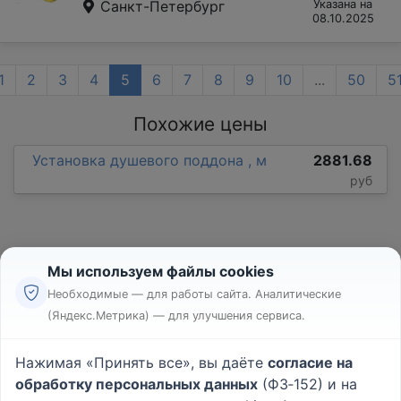
Санкт-Петербург
Указана на
08.10.2025
1
2
3
4
5
6
7
8
9
10
...
50
5
Похожие цены
Установка душевого поддона , м
2881.68
руб
Мы используем файлы cookies
Необходимые — для работы сайта. Аналитические
(Яндекс.Метрика) — для улучшения сервиса.
Реклама
Правила
Нажимая «Принять все», вы даёте
согласие на
Пользовательское соглашение
обработку персональных данных
(ФЗ‑152) и на
Политика конфиденциальности