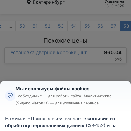
Екатеринбург
Указана на
13.10.2025
2
...
50
51
52
53
54
55
56
57
58
Похожие цены
Установка дверной коробки , шт.
960.04
руб
Мы используем файлы cookies
Необходимые — для работы сайта. Аналитические
(Яндекс.Метрика) — для улучшения сервиса.
Реклама
Правила
Нажимая «Принять все», вы даёте
согласие на
Пользовательское соглашение
обработку персональных данных
(ФЗ‑152) и на
Политика конфиденциальности