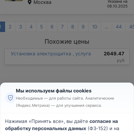
Москва
Указана на
08.10.2025
1
2
3
4
5
6
7
8
9
10
...
44
4
Похожие цены
Установка электрощитка , услуга
2649.47
руб
Мы используем файлы cookies
Необходимые — для работы сайта. Аналитические
(Яндекс.Метрика) — для улучшения сервиса.
Реклама
Правила
Нажимая «Принять все», вы даёте
согласие на
Пользовательское соглашение
обработку персональных данных
(ФЗ‑152) и на
Политика конфиденциальности