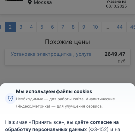
Москва
Указана на
08.10.2025
1
2
3
4
5
6
7
8
9
10
...
44
4
Похожие цены
Установка электрощитка , услуга
2649.47
руб
Мы используем файлы cookies
Необходимые — для работы сайта. Аналитические
(Яндекс.Метрика) — для улучшения сервиса.
Реклама
Правила
Нажимая «Принять все», вы даёте
согласие на
Пользовательское соглашение
обработку персональных данных
(ФЗ‑152) и на
Политика конфиденциальности