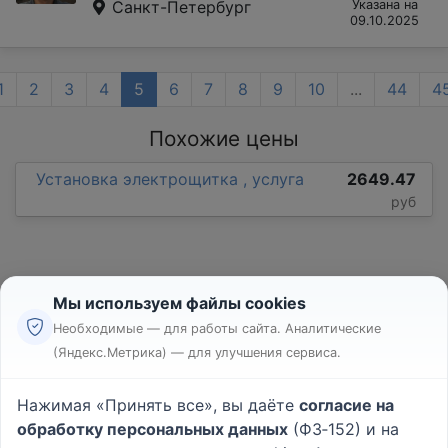
Санкт-Петербург
Указана на
09.10.2025
1
2
3
4
5
6
7
8
9
10
...
44
4
Похожие цены
Установка электрощитка , услуга
2649.47
руб
Мы используем файлы cookies
Необходимые — для работы сайта. Аналитические
(Яндекс.Метрика) — для улучшения сервиса.
Реклама
Правила
Нажимая «Принять все», вы даёте
согласие на
Пользовательское соглашение
обработку персональных данных
(ФЗ‑152) и на
Политика конфиденциальности