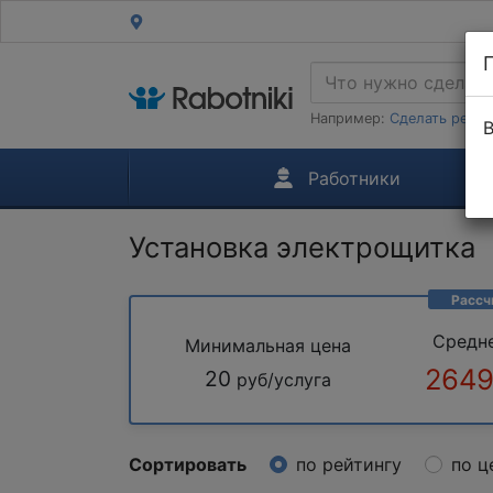
Например:
Сделать ремон
В
Работники
Установка электрощитка
Рассч
Средн
Минимальная цена
2649
20
руб/услуга
Сортировать
по рейтингу
по ц