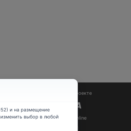
Вопрос - Ответ
|
О проекте
52) и на размещение
е изменить выбор в любой
© 2026
Rabotniki.online
ты