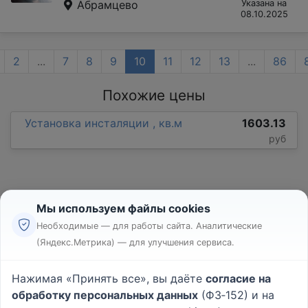
Абрамцево
Указана на
08.10.2025
2
...
7
8
9
10
11
12
13
...
86
Похожие цены
Установка инсталяции , кв.м
1603.13
руб
Мы используем файлы cookies
Необходимые — для работы сайта. Аналитические
(Яндекс.Метрика) — для улучшения сервиса.
Реклама
Правила
Нажимая «Принять все», вы даёте
согласие на
Пользовательское соглашение
обработку персональных данных
(ФЗ‑152) и на
Политика конфиденциальности