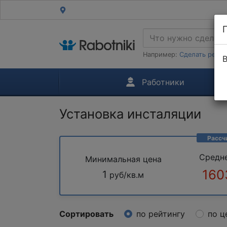
Например:
Сделать ремон
В
Работники
Установка инсталяции
Рассч
Средн
Минимальная цена
160
1
руб/кв.м
Сортировать
по рейтингу
по ц