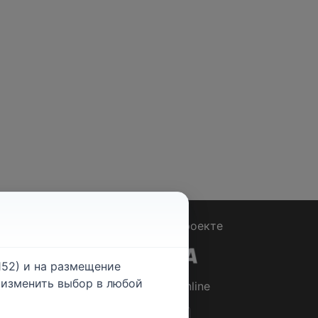
Вопрос - Ответ
|
О проекте
52) и на размещение
е изменить выбор в любой
© 2026
Rabotniki.online
ты