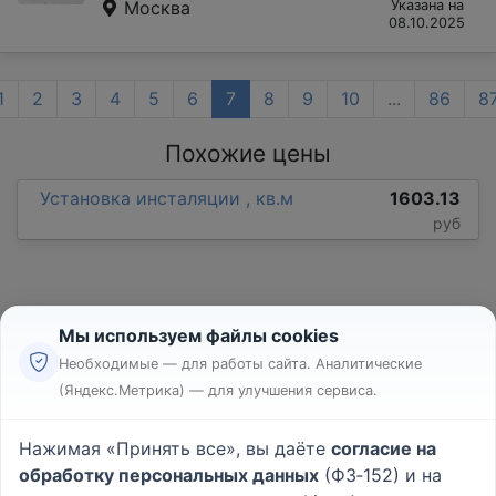
Москва
Указана на
08.10.2025
1
2
3
4
5
6
7
8
9
10
...
86
8
Похожие цены
Установка инсталяции , кв.м
1603.13
руб
Мы используем файлы cookies
Необходимые — для работы сайта. Аналитические
(Яндекс.Метрика) — для улучшения сервиса.
Реклама
Правила
Нажимая «Принять все», вы даёте
согласие на
Пользовательское соглашение
обработку персональных данных
(ФЗ‑152) и на
Политика конфиденциальности