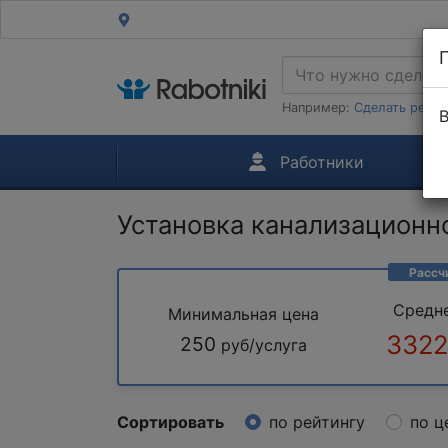
Например:
Сделать ремон
В
Работники
Установка канализационн
Рассч
Средн
Минимальная цена
3322
250
руб/услуга
Сортировать
по рейтингу
по ц