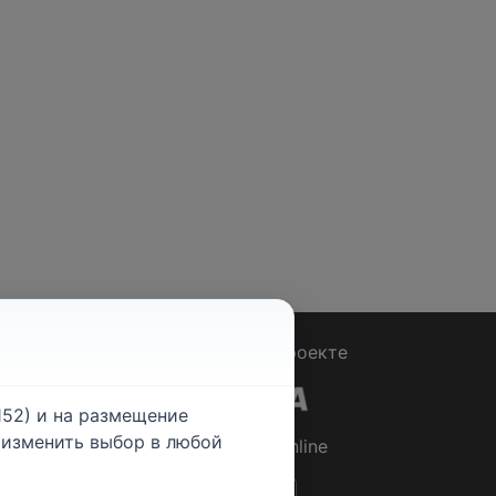
Вопрос - Ответ
|
О проекте
52) и на размещение
е изменить выбор в любой
© 2026
Rabotniki.online
ты