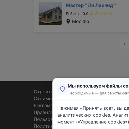
Мастер "
Ли Леонид
"
Рейтинг: 0.0
Москва
‹
Мы используем файлы co
Строительные тендеры
Ремон
Необходимые — для работы сайт
Стоимость работ
Плит
Реклама
Штук
Нажимая «Принять все», вы д
Правила
Покл
аналитических cookies. Анали
Пользовательское соглашение
Пото
момент («Управление cookies»)
Политика конфиденциальности
Санте