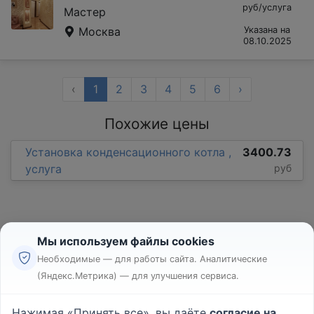
руб/услуга
Мастер
Москва
Указана на
08.10.2025
‹
1
2
3
4
5
6
›
Похожие цены
Установка конденсационного котла ,
3400.73
услуга
руб
Мы используем файлы cookies
Необходимые — для работы сайта. Аналитические
(Яндекс.Метрика) — для улучшения сервиса.
Реклама
Правила
Нажимая «Принять все», вы даёте
согласие на