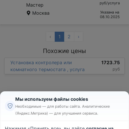
руб/услуга
Мастер
Москва
Указана на
08.10.2025
‹
1
2
›
Похожие цены
Установка контролера или
1723.75
комнатного термостата , услуга
руб
Мы используем файлы cookies
Необходимые — для работы сайта. Аналитические
(Яндекс.Метрика) — для улучшения сервиса.
Реклама
Правила
Нажимая «Принять все», вы даёте
согласие на