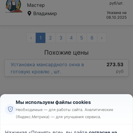
руб/шт.
Мастер
Владимир
Указана на
08.10.2025
‹
1
2
3
4
5
6
›
Похожие цены
Установка мансардного окна в
273.53
готовую кровлю , шт.
руб
Мы используем файлы cookies
Необходимые — для работы сайта. Аналитические
(Яндекс.Метрика) — для улучшения сервиса.
Реклама
Правила
Нажимая «Принять все», вы даёте
согласие на